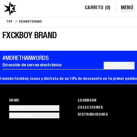
CARRITO (
0
)
MENÚ
TOP
/
FXCKBOY BRAND
FXCKBOY BRAND
#MORETHANWORDS
SUSCRIBIRSE
Dirección de correo electrónico
l mundo Fxckboy Jeans y disfruta de un 10% de descuento en tu primer pedido a
HOME
LOOKBOOK
COLECCIONES
MARCAS
DISTRIBUIDORES
CATEGORÍAS