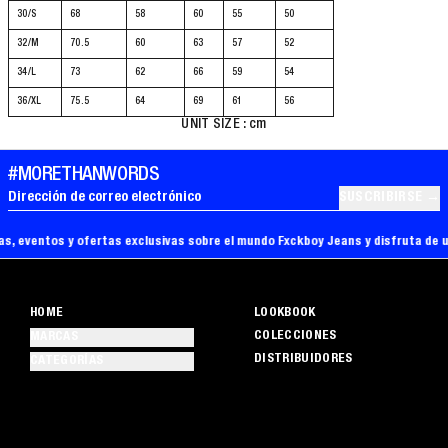
30/S
68
58
60
55
50
32/M
70.5
60
63
57
52
34/L
73
62
66
59
54
36/XL
75.5
64
69
61
56
UNIT SIZE : cm
#MORETHANWORDS
SUSCRIBIRSE
Dirección de correo electrónico
as, eventos y ofertas exclusivas sobre el mundo Fxckboy Jeans y disfruta de u
HOME
LOOKBOOK
COLECCIONES
MARCAS
DISTRIBUIDORES
CATEGORÍAS