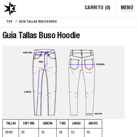
CARRITO (
0
)
MENÚ
TOP
/
GUÍA TALLAS BUSO HOODIE
Guía Tallas Buso Hoodie
TALLAS
CINTURA
CADERA
TIRO
LARGO
ANCHO
28/XS
65
55
58
53
45